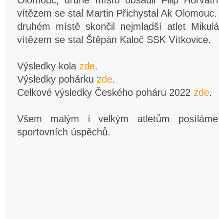
Olomouc, druhé místo obsadil Filip Horva
vítězem se stal Martin Přichystal Ak Olomouc. 
druhém místě skončil nejmladší atlet Mik
vítězem se stal Štěpán Kaloč SSK Vítkovice.
Výsledky kola
zde
.
Výsledky pohárku
zde
.
Celkové výsledky Českého poháru 2022
zde
.
Všem malým i velkým atletům posíláme
sportovních úspěchů.