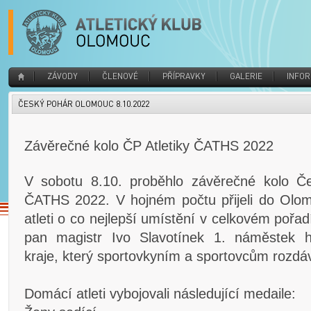
ZÁVODY
ČLENOVÉ
PŘÍPRAVKY
GALERIE
INFO
ČESKÝ POHÁR OLOMOUC 8.10.2022
Závěrečné kolo ČP Atletiky ČATHS 2022
V sobotu 8.10. proběhlo závěrečné kolo Če
ČATHS 2022. V hojném počtu přijeli do Olom
atleti o co nejlepší umístění v celkovém poř
pan magistr Ivo Slavotínek 1. náměstek 
kraje, který sportovkyním a sportovcům rozdáv
Domácí atleti vybojovali následující medaile: