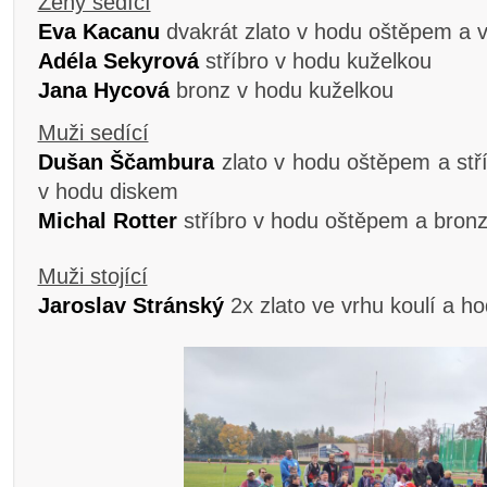
Ženy sedící
Eva Kacanu
dvakrát zlato v hodu oštěpem a v
Adéla Sekyrová
stříbro v hodu kuželkou
Jana Hycová
bronz v hodu kuželkou
Muži sedící
Dušan Ščambura
zlato v hodu oštěpem a stř
v hodu diskem
Michal Rotter
stříbro v hodu oštěpem a bron
Muži stojící
Jaroslav Stránský
2x zlato ve vrhu koulí a h