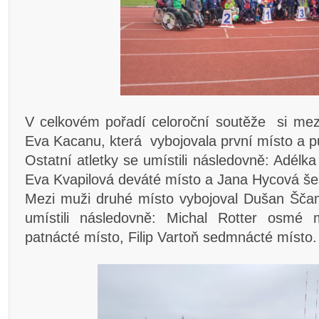
V celkovém pořadí celoroční soutěže si mez
Eva Kacanu, která vybojovala první místo a p
Ostatní atletky se umístili následovně: Adélk
Eva Kvapilová deváté místo a Jana Hycová še
Mezi muži druhé místo vybojoval Dušan Ščamb
umístili následovně: Michal Rotter osmé 
patnácté místo, Filip Vartoň sedmnácté místo.